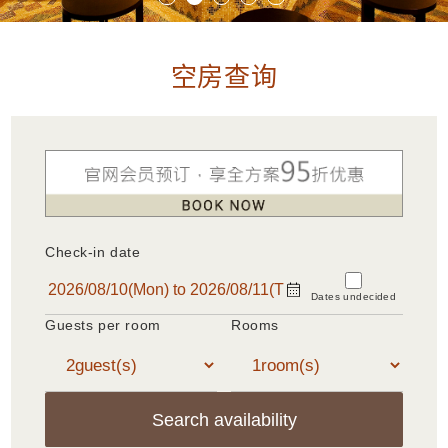
空房查询
Check-in date
Dates undecided
Guests per room
Rooms