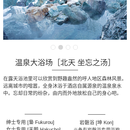
温泉大浴场［北天 坐忘之汤］
在露天浴池里可以欣赏到野趣盎然的呼人地区森林风景。
远离城市的喧嚣，全身沐浴于酒店自属源泉的温泉泉水
中。
忘却日常的纷杂，由内而外地放松自己的身心吧。
绅士专用 [梟 Fukurou]
岩磐浴 [坤 Kon]
女士专用 [天鹅 Hakucho]
※备有岩磐浴专用浴袍