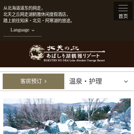
从北海道道东的网走，
北天之丘网走湖鹤雅休闲度假酒店，
首页
踏上前往知床・北见・阿寒湖的旅途。
Language
温泉・护理
客房预订