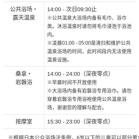
公共浴场・
14:00 - 次日09:30止
露天温泉
※公共温泉大浴场内备有毛巾、浴巾
类。沐浴温泉时请勿将毛巾浸泡于浴池
内。
※凌晨01:00 - 05:00是清扫和维护公共
温泉浴场的时间，此时间段内无法使用
温泉设施。
桑拿・
14:00 - 24:00（深夜零点）
岩磐浴
※早晨时间不开放使用
※大浴场内备有岩磐浴专用浴巾。请勿
穿着岩磐浴专用浴袍使用公共温泉浴
场，谢谢您的理解与配合。
按摩室
15:30 - 23:00（深夜零点）
※根据日本公众浴场法条例，6岁以下的儿童可以部分男