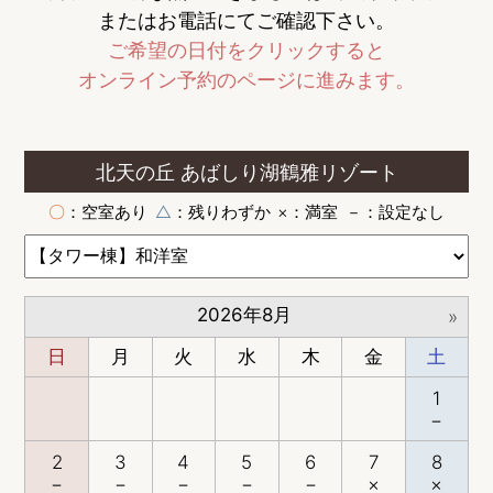
またはお電話にてご確認下さい。
ご希望の日付をクリックすると
オンライン予約のページに進みます。
北天の丘 あばしり湖鶴雅リゾート
〇
：空室あり
△
：残りわずか
×
：満室
－
：設定なし
2026年8月
»
日
月
火
水
木
金
土
1
－
2
3
4
5
6
7
8
－
－
－
－
－
×
×