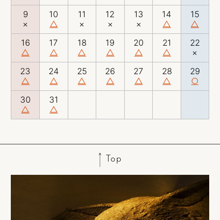
9
10
11
12
13
14
15
×
△
×
×
×
△
△
16
17
18
19
20
21
22
△
△
△
△
△
△
×
23
24
25
26
27
28
29
△
△
△
△
△
△
○
30
31
△
△
Top