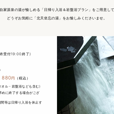
自家源泉の湯が愉しめる「日帰り入浴＆岩盤浴プラン」をご用意し
どうぞお気軽に「北天坐忘の湯」をお愉しみくださいませ。
終受付19:00終了)
）
880
）
円
（税込）
タオル・岩盤浴なども含む)
早めに終了する場合がござ
期間等は日帰り入浴を休止す